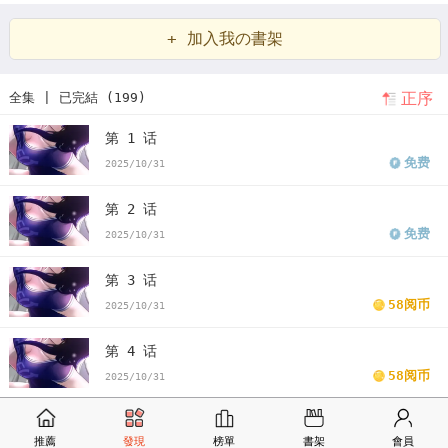
狐
纷争
交战规则
+ 加入我の書架
正序
全集 | 已完結 (199)
第 1 话
免费
2025/10/31
第 2 话
免费
2025/10/31
第 3 话
58阅币
2025/10/31
第 4 话
58阅币
2025/10/31
第 5 话
推薦
發現
榜單
書架
會員
58阅币
2025/10/31