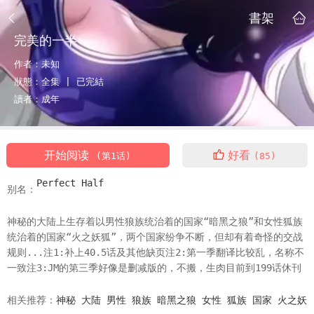
書架
完美的一半
作者：
未知
狀態：
全集 |
已完結
讀者：
成年
开始阅读
好看
(第1话)
(85)
Perfect Half
别名：
神秘的大陆上生存着以男性狼族统治着的国家“暗黑之狼”和女性狐族
统治着的国家“火之妖狐”，两个国家纷争不断，但却有着奇怪的交战
规则...注1:补上40.5话及其他缺页注2:第一季翻译比较乱，名称不
一致注3:JM的第三季好像是删减版的，不搬，生肉目前到199话休刊
相关推荐：
神秘
大陆
男性
狼族
暗黑之狼
女性
狐族
国家
火之妖