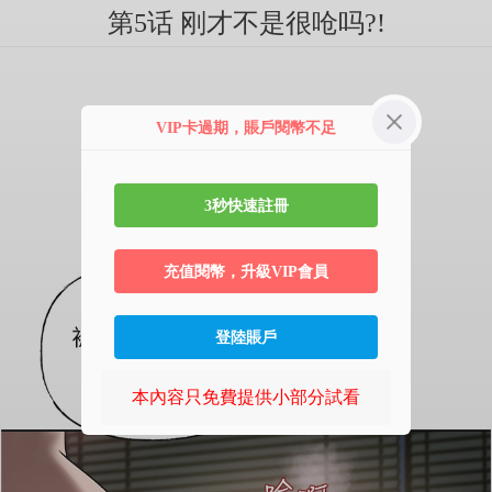
第5话 刚才不是很呛吗?!
VIP卡過期，賬戶閱幣不足
3秒快速註冊
充值閱幣，升級VIP會員
登陸賬戶
本內容只免費提供小部分試看