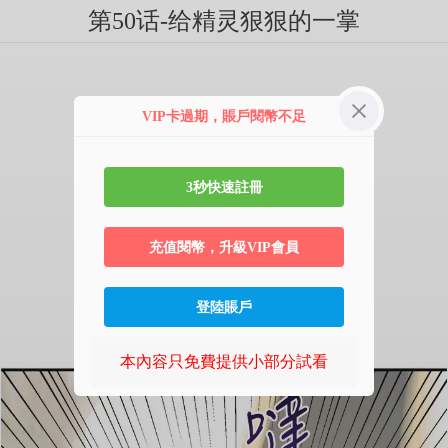
第50话-给精灵狠狠的一掌
VIP卡過期，賬戶閱幣不足
3秒快速註冊
充值閱幣，升級VIP會員
登陸賬戶
本內容只免費提供小部分試看