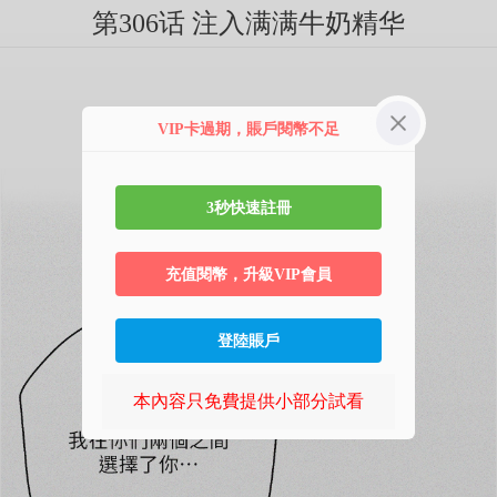
第306话 注入满满牛奶精华
VIP卡過期，賬戶閱幣不足
3秒快速註冊
充值閱幣，升級VIP會員
登陸賬戶
本內容只免費提供小部分試看