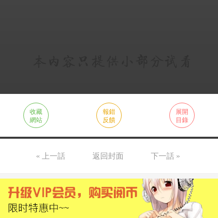
收藏
報錯
展開
網站
反饋
目錄
« 上一話
返回封面
下一話 »