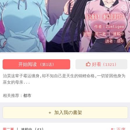
書架
轻触! 解除封印
作者：
Zimtigee
狀態：
周二更 |
連載中
讀者：
成年
开始阅读
好看
(第1话)
(1321)
治昊这辈子霉运缠身,却不知自己是天生的锦鲤命格,一切皆因他身为
巫女的母亲...
相关推荐：
都市
+ 加入我の書架
正序
周二更
| 連載中 (43)